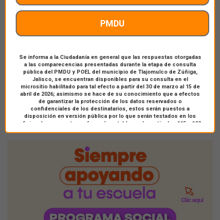
PMDU
Se informa a la Ciudadanía en general que las respuestas otorgadas
a las comparecencias presentadas durante la etapa de consulta
pública del PMDU y POEL del municipio de Tlajomulco de Zúñiga,
Jalisco, se encuentran disponibles para su consulta en el
micrositio habilitado para tal efecto a partir del 30 de marzo al 15 de
abril de 2026; asimismo se hace de su conocimiento que a efectos
de garantizar la protección de los datos reservados o
confidenciales de los destinatarios, estos serán puestos a
disposición en versión pública por lo que serán testados en los
oficios de respuesta conforme lo establecen los artículos 115 y 120
la Ley General de Transparencia y Acceso a la Información Pública,
así como los artículos 3 fracción IX y X de la Ley de Protección de
Datos Personales en Posesión de Sujetos Obligados del Estado de
Jalisco y sus Municipios y los artículos 21 numeral 1 fracción I, 23
numeral 1 fracción I y 89 numeral 1 fracción I inciso b de la Ley de
Transparencia y Acceso a la Información Pública del Estado de
Jalisco y sus Municipios.