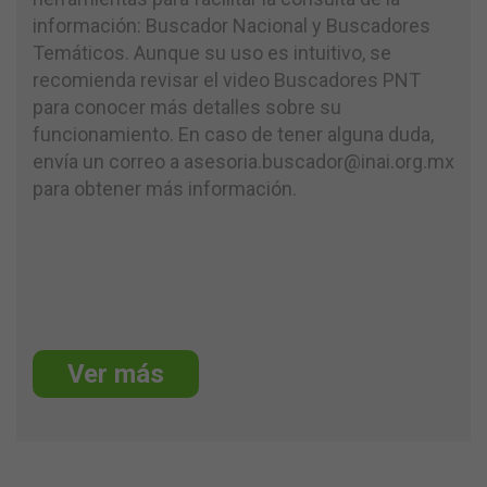
información: Buscador Nacional y Buscadores
Temáticos. Aunque su uso es intuitivo, se
recomienda revisar el video Buscadores PNT
para conocer más detalles sobre su
funcionamiento. En caso de tener alguna duda,
envía un correo a asesoria.buscador@inai.org.mx
para obtener más información.
protez
saç
,
saç
ekimi
,
hair
transplant
turkey
,
Ver más
personal
trainer
istanbul
,
saçpersonal