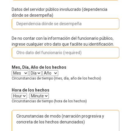
o
m
i
o
D
Datos del servidor público involucrado (dependencia
q
p
d
e
dónde se desempeña)
u
l
o
p
e
e
r
e
d
a
p
n
e
d
ú
O
De no contar con la información del funcionario público,
d
s
o
b
t
ingrese cualquier otro dato que facilite su identificación.
e
e
l
r
n
m
i
o
c
p
c
d
i
e
o
Mes, Día, Año de los hechos
a
a
ñ
M
D
A
t
d
a
Circunstancias de tiempo (mes, día, año de los hechos)
e
í
ñ
o
ó
s
a
o
d
n
Hora de los hechos
e
d
H
:
M
l
e
Circunstancias de tiempo (hora de los hechos)
o
i
f
s
u
n
u
e
N
r
u
n
d
a
t
c
e
r
e
i
s
r