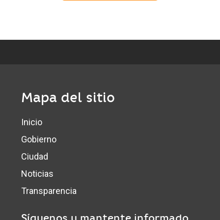
o
n
l
o
s
h
e
c
h
Mapa del sitio
o
s
Inicio
Gobierno
Ciudad
Noticias
Transparencia
Síguenos y mantente informado