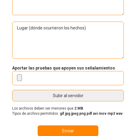
o
e
a
n
m
c
a
p
i
r
e
ó
L
i
ñ
n
u
o
a
d
g
*
e
a
l
r
o
d
s
ó
h
n
Aportar las pruebas que apoyen sus señalamientos
e
d
c
e
h
o
o
c
s
c
u
Los archivos deben ser menores que
2 MB
.
r
Tipos de archivo permitidos:
gif jpg jpeg png pdf avi mov mp3 wav
.
r
i
e
r