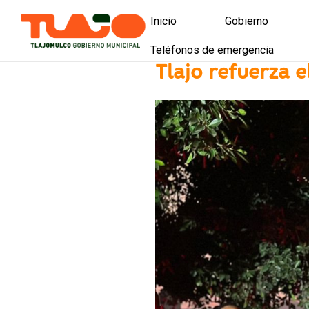
Inicio
Gobierno
Teléfonos de emergencia
Presidencia
Tlajo refuerza
Directorio munici
Licitaciones y co
Licitaciones de o
Presupuesto part
Tlajomulco es tu
Política de calid
Mejora Regulator