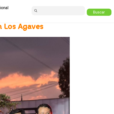
ional
n Los Agaves