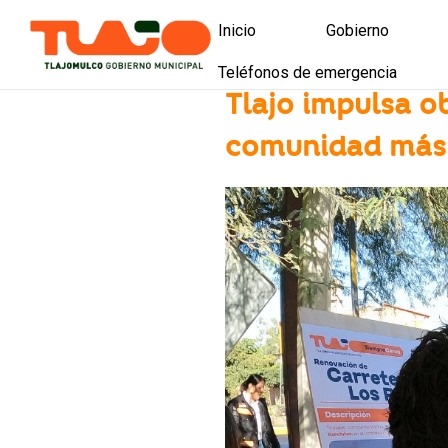
Inicio
Gobierno
Teléfonos de emergencia
Presidencia
Tlajo impulsa o
Directorio munici
comunidad más 
Licitaciones y co
Licitaciones de o
Presupuesto part
Tlajomulco es tu
Política de calid
Mejora Regulator