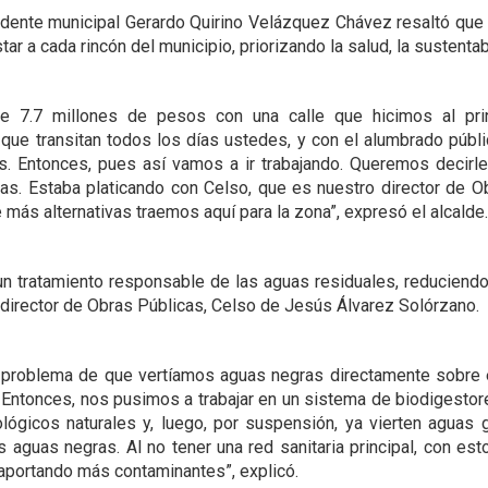
esidente municipal Gerardo Quirino Velázquez Chávez resaltó que
ar a cada rincón del municipio, priorizando la salud, la sustentab
de 7.7 millones de pesos con una calle que hicimos al prin
ue transitan todos los días ustedes, y con el alumbrado públ
s. Entonces, pues así vamos a ir trabajando. Queremos decir
as. Estaba platicando con Celso, que es nuestro director de Ob
más alternativas traemos aquí para la zona”,
expresó el alcalde.
 un tratamiento responsable de las aguas residuales, reduciendo
l director de Obras Públicas, Celso de Jesús Álvarez Solórzano.
problema de que vertíamos aguas negras directamente sobre el 
. Entonces, nos pusimos a trabajar en un sistema de biodigesto
ológicos naturales y, luego, por suspensión, ya vierten aguas
s aguas negras. Al no tener una red sanitaria principal, con e
 aportando más contaminantes”,
explicó.