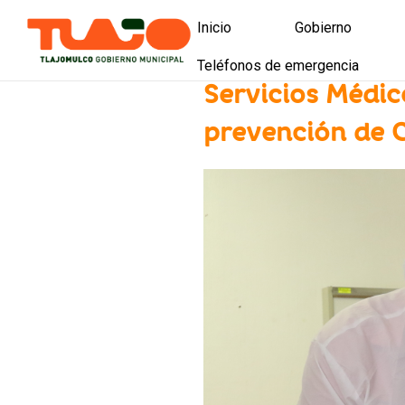
Inicio
Gobierno
Teléfonos de emergencia
Presidencia
Servicios Médic
Directorio munici
prevención de 
Licitaciones y co
Licitaciones de o
Presupuesto part
Tlajomulco es tu
Política de calid
Mejora Regulator