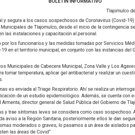
BOLETÍN INFORMATIVO
Tlajomulco de
al y segura a los casos sospechosos de Coronavirus (Covid-19) y
Municipales de Tlajomulco, desde el inicio de la contingencia se
n las instalaciones y capacitación al personal.
ado por los funcionarios y las medidas tomadas por Servicios Méd
19 en el territorio municipal, en conjunto con las instancias del
cos Municipales de Cabecera Municipal, Zona Valle y Los Agave
ara tomar temperatura, aplicar gel antibacterial y realizar un cuest
s.
s es enviada al Triage Respiratorio. Ahí se realiza un interroga
icación de un estudio epidemiológico. Además, se cuenta con e
 Armenta, director general de Salud Pública del Gobierno de Tla
mas y trae síntomas leves se considera como caso sospechoso. A
da aviso a la Región Sanitaria, posteriormente ellos le dan segui
mas moderados o graves, lo pasamos a un área de aislados par
sten las áreas de Covid”.