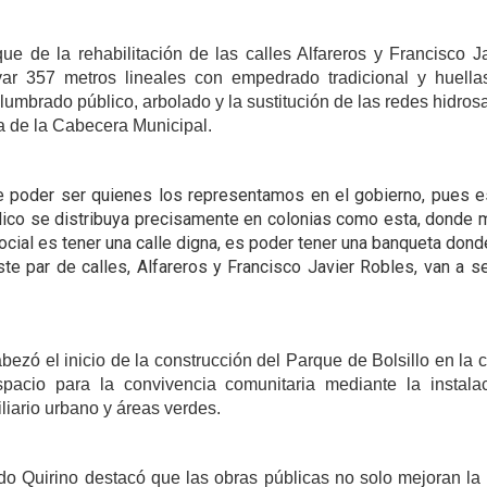
que de la rehabilitación de las calles Alfareros y Francisco J
ar 357 metros lineales con empedrado tradicional y huell
umbrado público, arbolado y la sustitución de las redes hidrosan
a de la Cabecera Municipal.
 poder ser quienes los representamos en el gobierno, pues e
lico se distribuya precisamente en colonias como esta, donde
 social es tener una calle digna, es poder tener una banqueta donde
te par de calles, Alfareros y Francisco Javier Robles, van a s
abezó el inicio de la construcción del Parque de Bolsillo en la
pacio para la convivencia comunitaria mediante la instalac
liario urbano y áreas verdes.
 Quirino destacó que las obras públicas no solo mejoran la i