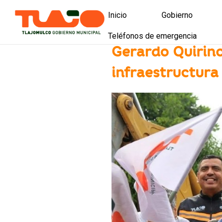
Inicio
Gobierno
Teléfonos de emergencia
Presidencia
Gerardo Quirino
Directorio munici
infraestructura
Licitaciones y co
Licitaciones de o
Presupuesto part
Tlajomulco es tu
Política de calid
Mejora Regulator