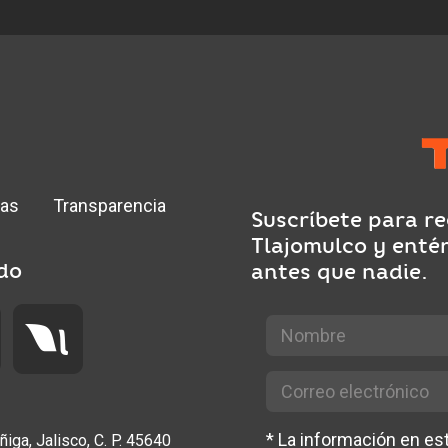
ias
Transparencia
Suscríbete para re
Tlajomulco y enté
do
antes que nadie.
*
La información en e
ñiga, Jalisco, C. P. 45640